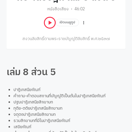
หนังสือเสียง
46:02
เปิดบนยูทูป
สงวนลิขสิทธิ์ตามพระราชบัญญัติลิขสิทธิ์ พ.ศ.๒๕๓๗
เล่ม 8 ส่วน 5
ปาฏิเทสนียกัณฑ์
คำถาม-คำตอบสถานที่บัญญัติเป็นต้นในปาฏิเทสนียกัณฑ์
ปฐมปาฏิเทสนียสิกขาบท
ทุติย-ตติยปาฏิเทสนียสิกขาบท
จตุตถปาฏิเทสนียสิกขาบท
รวมสิกขาบทที่มีในปาฏิเทสนียกัณฑ์
เสขิยกัณฑ์