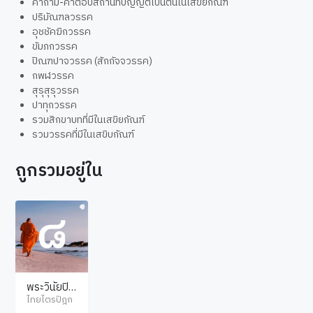
คำถาม-คำตอบสถานที่บัญญัติเป็นต้นในเสขิยกัณฑ์
ปริมัณฑลวรรค
อุชชัคฆิกวรรค
ขัมภกวรรค
ปิณฑปาจวรรค (สักกัจจวรรค)
กพฬวรรค
สุรุสุรุวรรค
ปาทุกวรรค
รวมสิกขาบทที่มีในเสขิยกัณฑ์
รวมวรรคที่มีในเสขิบกัณฑ์
ถูกรวมอยู่ใน
พระวินัยปิฎ
ก ปริวาร
ไทยไตรปิฎก