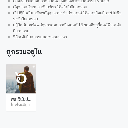
อากังขมานฉักกะ ว่าด้วยสงฆ์มุ่งหวังจะลงนิยสกรรม 6 หมวด
อัฏฐารสวัตตะ ว่าด้วยวัตร 18 ขัอในนิยสกรรม
นัปปฏิปัสสัมเภตัพพอัฏฐารสกะ ว่าด้วงองค์ 18 ของภิกษุที่สงฆ์ไม่พึง
ระงับนิยสกรรม
ปฏิปัสสัมเภตัพพอัฏฐารสกะ ว่าด้วงองค์ 18 ของภิกษุที่สงฆ์พึงระงับ
นิยสกรรม
วิธีระงับนิยสกรรมและกรรมวาจา
ถูกรวมอยู่ใน
พระวินัยปิฎ
ก จูฬวรรค
ไทยไตรปิฎก
ภาค 1