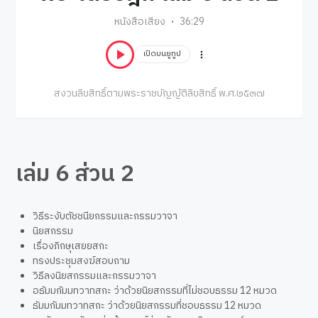
หนังสือเสียง
36:29
เปิดบนยูทูป
สงวนลิขสิทธิ์ตามพระราชบัญญัติลิขสิทธิ์ พ.ศ.๒๕๓๗
เล่ม 6 ส่วน 2
วิธีระงับตัชชนียกรรมและกรรมวาจา
นิยสกรรม
เรื่องภิกษุเสยยสกะ
ทรงประชุมสงฆ์สอบถาม
วิธีลงนิยสกรรมและกรรมวาจา
อธัมมกัมมทวาทสกะ ว่าด้วยนิยสกรรมที่ไม่ชอบธรรม 12 หมวด
ธัมมกัมมทวาทสกะ ว่าด้วยนิยสกรรมที่ชอบธรรม 12 หมวด