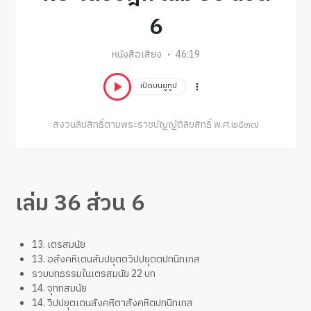
6
หนังสือเสียง
46:19
เปิดบนยูทูป
สงวนลิขสิทธิ์ตามพระราชบัญญัติลิขสิทธิ์ พ.ศ.๒๕๓๗
เล่ม 36 ส่วน 6
13. เตรสมนัย
13. อสังคหิเตนสัมปยุตตวิปปยุตตปทนิทเทส
รวมบทธรรมในเตรสมนัย 22 บท
14. จุททสมนัย
14. วิปปยุตเตนสังคหิตาสังคหิตปทนิทเทส