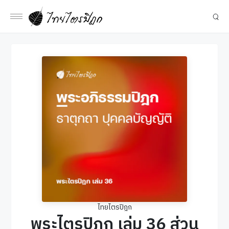
ไทยไตรปิฎก
พระไตรปิฎก เล่ม 36 ส่วน