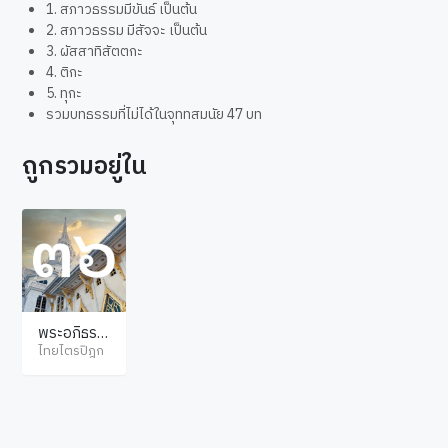
1. สภาวธรรมมีขันธ์ เป็นต้น
2. สภาวธรรม มีสัจจะ เป็นต้น
3. ผัสสาทิสัตตกะ
4. ติกะ
5. ทุกะ
รวมบทธรรมที่ไม่ได้ในจุททสมนัย 47 บท
ถูกรวมอยู่ใน
พระอภิธรร
มปิฎก ธาตุ
ไทยไตรปิฎก
กถา ปุคคล
บัญญัติ