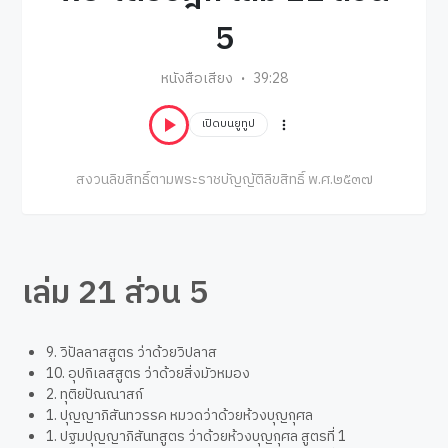
5
หนังสือเสียง
39:28
เปิดบนยูทูป
สงวนลิขสิทธิ์ตามพระราชบัญญัติลิขสิทธิ์ พ.ศ.๒๕๓๗
เล่ม 21 ส่วน 5
9. วิปัลลาสสูตร ว่าด้วยวิปลาส
10. อุปกิเลสสูตร ว่าด้วยสิ่งมัวหมอง
2. ทุติยปัณณาสก์
1. ปุญญาภิสันทวรรค หมวดว่าด้วยห้วงบุญกุศล
1. ปฐมปุญญาภิสันทสูตร ว่าด้วยห้วงบุญกุศล สูตรที่ 1