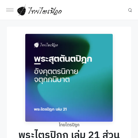
ไทยไตรปิฎก
พระไตรปิฎก เล่ม 21 ส่วน