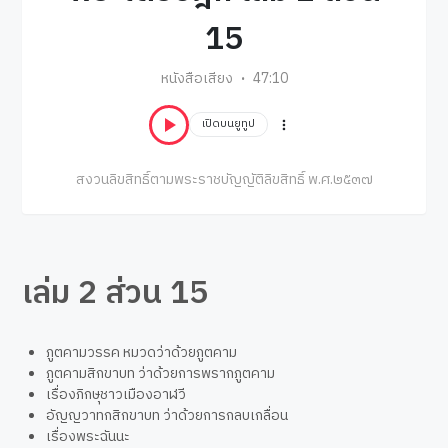
15
หนังสือเสียง
47:10
เปิดบนยูทูป
สงวนลิขสิทธิ์ตามพระราชบัญญัติลิขสิทธิ์ พ.ศ.๒๕๓๗
เล่ม 2 ส่วน 15
ภูตคามวรรค หมวดว่าด้วยภูตคาม
ภูตคามสิกขาบท ว่าด้วยการพรากภูตคาม
เรื่องภิกษุชาวเมืองอาฬวี
อัญญวาทกสิกขาบท ว่าด้วยการกลบเกลื่อน
เรื่องพระฉันนะ