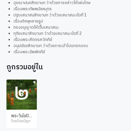
อุชฌาปนกสิกขาบท ว่าด้วยการกล่าวให้เพ่งโทษ
เรื่องพระทัพพมัลลบุตร
ปฐมเสนาสนสิกขาบท ว่าด้วยเสนาสนะข้อที่ 1
เรื่องภิกษุหลายรูป
ทรงอนุญาตให้เก็บเสนาสนะ
ทุติยเสนาสิกขาบท ว่าด้วยเสนาสนะข้อที่ 2
เรื่องพระสัตตรสวัคคีย์
อนุปขัชชสิกขาบท ว่าด้วยการเข้าไปแทรกแซง
เรื่องพระฉัพพัคคีย์
ถูกรวมอยู่ใน
พระวินัยปิฎ
ก มหาวิภังค์
ไทยไตรปิฎก
(ภิกขุวิภังค์)