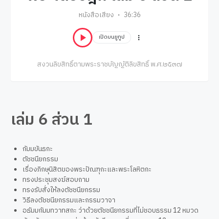
หนังสือเสียง
36:36
เปิดบนยูทูป
สงวนลิขสิทธิ์ตามพระราชบัญญัติลิขสิทธิ์ พ.ศ.๒๕๓๗
เล่ม 6 ส่วน 1
กัมมขันธกะ
ตัชชนียกรรม
เรื่องภิกษุนิสิตของพระปัณฑุกะและพระโลหิตกะ
ทรงประชุมสงฆ์สอบถาม
ทรงรับสั่งให้ลงตัชชนียกรรม
วิธีลงตัชชนียกรรมและกรรมวาจา
อธัมมกัมมทวาทสกะ ว่าด้วยตัชชนียกรรมที่ไม่ชอบธรรม 12 หมวด