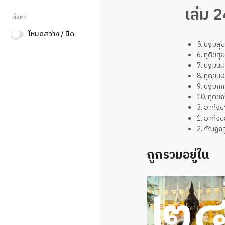
เล่ม 2
ตั้งค่า
โหมดสว่าง / มืด
5. ปฐมสุขส
6. ทุติยสุ
7. ปฐมนฬ
8. ทุตยน
9. ปฐมกถา
10. ทุตยก
3. อากัง
1. อากังข
2. กัณฏกส
ถูกรวมอยู่ใน