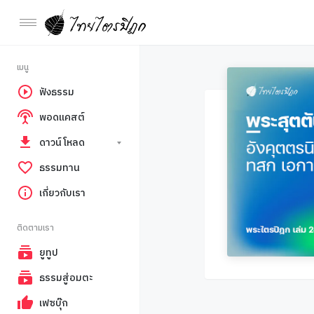
เมนู
ฟังธรรม
พอดแคสต์
ดาวน์โหลด
ธรรมทาน
เกี่ยวกับเรา
ติดตามเรา
ยูทูป
ธรรมสู่อมตะ
เฟซบุ๊ก