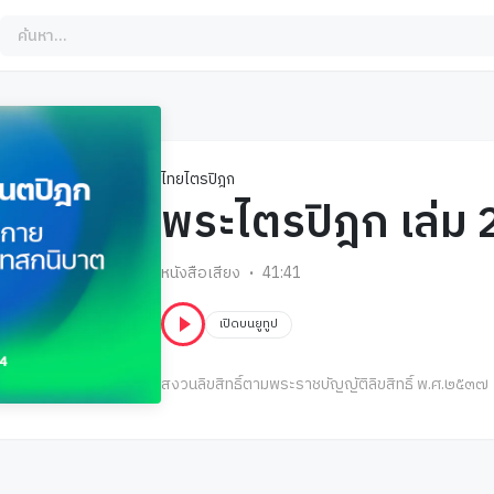
ไทยไตรปิฎก
พระไตรปิฎก เล่ม 
หนังสือเสียง
41:41
เปิดบนยูทูป
สงวนลิขสิทธิ์ตามพระราชบัญญัติลิขสิทธิ์ พ.ศ.๒๕๓๗