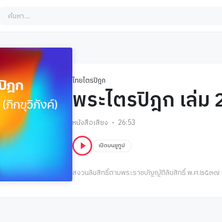
ไทยไตรปิฎก
พระไตรปิฎก เล่ม 
หนังสือเสียง
26:53
เปิดบนยูทูป
สงวนลิขสิทธิ์ตามพระราชบัญญัติลิขสิทธิ์ พ.ศ.๒๕๓๗